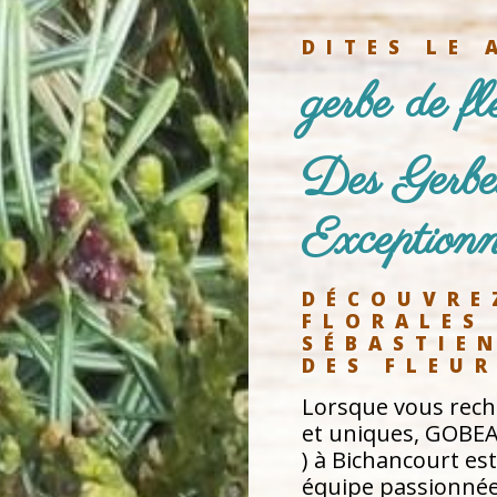
DITES LE 
gerbe de f
Des Gerbe
Exceptionn
DÉCOUVRE
FLORALES
SÉBASTIEN
DES FLEUR
Lorsque vous reche
et uniques, GOBEAU
) à Bichancourt es
équipe passionnée 