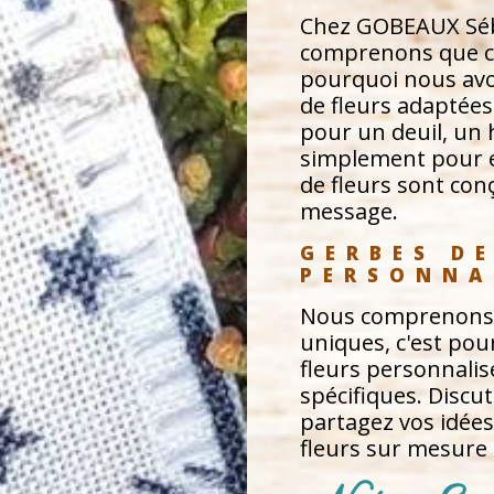
Chez GOBEAUX Sébas
comprenons que ch
pourquoi nous avo
de fleurs adaptées 
pour un deuil, u
simplement pour e
de fleurs sont co
message.
GERBES DE
PERSONNA
Nous comprenons q
uniques, c'est pou
fleurs personnalis
spécifiques. Discu
partagez vos idées
fleurs sur mesure 