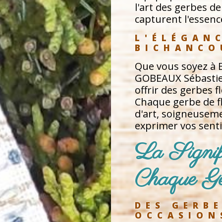
l'art des gerbes d
capturent l'essen
L'ÉLÉGAN
BICHANCO
Que vous soyez à B
GOBEAUX Sébastien 
offrir des gerbes f
Chaque gerbe de f
d'art, soigneuseme
exprimer vos sent
La Signifi
Chaque Ge
DES GERB
OCCASION