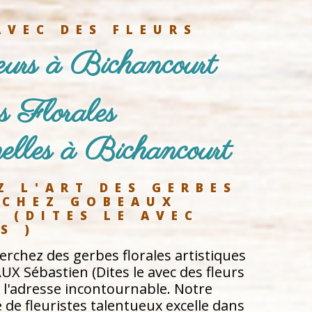
AVEC DES FLEURS
leurs à Bichancourt
s Florales 
elles à Bichancourt
Z L'ART DES GERBES 
 CHEZ GOBEAUX 
 (DITES LE AVEC 
S )
rchez des gerbes florales artistiques
X Sébastien (Dites le avec des fleurs
t l'adresse incontournable. Notre
de fleuristes talentueux excelle dans