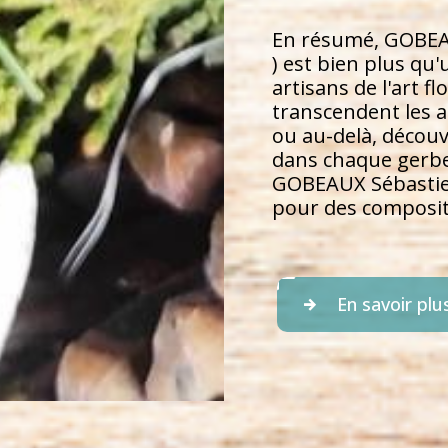
En résumé, GOBEAUX
) est bien plus qu
artisans de l'art f
transcendent les a
ou au-delà, découvr
dans chaque gerbe 
GOBEAUX Sébastien 
pour des compositi
En savoir plu