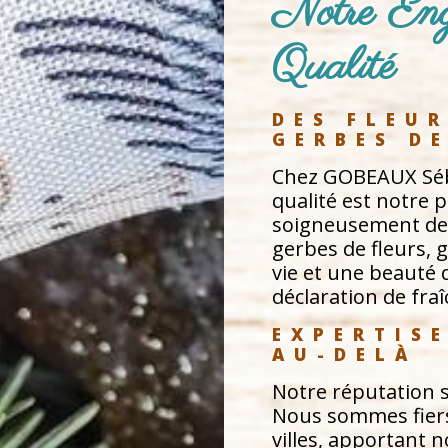
Notre Eng
Qualité
DES FLEUR
GERBES D
Chez GOBEAUX Sébas
qualité est notre 
soigneusement des
gerbes de fleurs, 
vie et une beauté 
déclaration de fraî
EXPERTIS
AU-DELÀ
Notre réputation s
Nous sommes fiers 
villes, apportant 