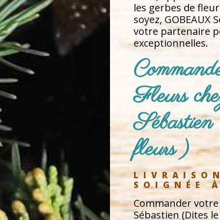
les gerbes de fleu
soyez, GOBEAUX Séb
votre partenaire p
exceptionnelles.
Commander
Fleurs
Sébastien 
fleurs )
LIVRAISON
SOIGNÉE 
Commander votre 
Sébastien (Dites le