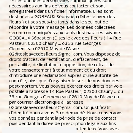
** Les données personnelles communiquées sont
nécessaires aux fins de vous contacter et sont
enregistrées dans un fichier informatisé. Elles sont
destinées à GOBEAUX Sébastien (Dites le avec des
fleurs ) et ses sous-traitants dans le seul but de
répondre à votre message. Les données collectées
seront communiquées aux seuls destinataires suivants:
GOBEAUX Sébastien (Dites le avec des fleurs ) 14 Rue
Pasteur, 02300 Chauny ... ou 33 rue Georges
Clemenceau 02610 Moy de l'Aisne
02ditesleavecdesfleurs@gmail.com. Vous disposez de
droits d’accès, de rectification, d’effacement, de
portabilité, de limitation, d’opposition, de retrait de
votre consentement à tout moment et du droit
d’introduire une réclamation auprès d’une autorité de
contrôle, ainsi que d’organiser le sort de vos données
post-mortem. Vous pouvez exercer ces droits par voie
postale à l'adresse 14 Rue Pasteur, 02300 Chauny ... ou
33 rue Georges Clemenceau 02610 Moy de l'Aisne ou
par courrier électronique à l'adresse
02ditesleavecdesfleurs@gmail.com. Un justificatif
d'identité pourra vous être demandé. Nous conservons
vos données pendant la période de prise de contact
puis pendant la durée de prescription légale aux fins
probatoires et de gestion des contentieux. Vous avez