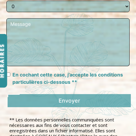
ORAIRES
En cochant cette case, j'accepte les conditions
particulières ci-dessous **
Envoyer
** Les données personnelles communiquées sont
nécessaires aux fins de vous contacter et sont
enregistrées dans un fichier informatisé. Elles sont