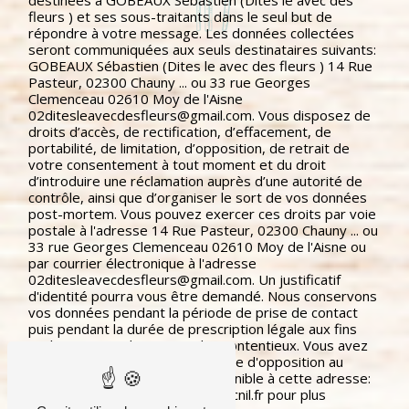
destinées à GOBEAUX Sébastien (Dites le avec des
fleurs ) et ses sous-traitants dans le seul but de
répondre à votre message. Les données collectées
seront communiquées aux seuls destinataires suivants:
GOBEAUX Sébastien (Dites le avec des fleurs ) 14 Rue
Pasteur, 02300 Chauny ... ou 33 rue Georges
Clemenceau 02610 Moy de l'Aisne
02ditesleavecdesfleurs@gmail.com. Vous disposez de
droits d’accès, de rectification, d’effacement, de
portabilité, de limitation, d’opposition, de retrait de
votre consentement à tout moment et du droit
d’introduire une réclamation auprès d’une autorité de
contrôle, ainsi que d’organiser le sort de vos données
post-mortem. Vous pouvez exercer ces droits par voie
postale à l'adresse 14 Rue Pasteur, 02300 Chauny ... ou
33 rue Georges Clemenceau 02610 Moy de l'Aisne ou
par courrier électronique à l'adresse
02ditesleavecdesfleurs@gmail.com. Un justificatif
d'identité pourra vous être demandé. Nous conservons
vos données pendant la période de prise de contact
puis pendant la durée de prescription légale aux fins
probatoires et de gestion des contentieux. Vous avez
le droit de vous inscrire sur la liste d'opposition au
démarchage téléphonique, disponible à cette adresse:
Bloctel.gouv.fr
. Consultez le site cnil.fr pour plus