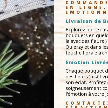
COMMANDE
EN LIGNE,
EMOTIONN
Livraison de B
Explorez notre ca
bouquets en quelq
le avec des fleurs )
Quierzy et dans le
touche florale à cha
Émotion Livré
Chaque bouquet de
des fleurs ) est li
son éclat. Profite
soigneusement conç
l'émotion à votre 
CONTACTE
SÉBASTIEN