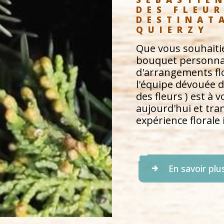
DES FLEUR
DESTINAT
QUIERZY
Que vous souhaiti
bouquet personnali
d'arrangements fl
l'équipe dévouée 
des fleurs ) est à 
aujourd'hui et tr
expérience florale 
En savoir plu