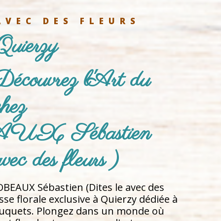
AVEC DES FLEURS
Quierzy
Découvrez l'Art du 
hez 
X Sébastien 
vec des fleurs )
BEAUX Sébastien (Dites le avec des
esse florale exclusive à Quierzy dédiée à
 bouquets. Plongez dans un monde où