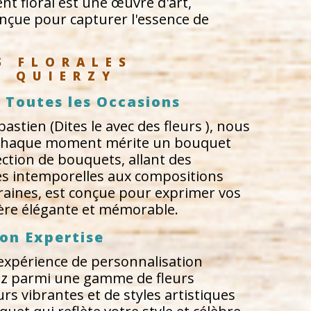
t floral est une œuvre d'art,
çue pour capturer l'essence de
S FLORALES 
À QUIERZY
 Toutes les Occasions
tien (Dites le avec des fleurs ), nous
chaque moment mérite un bouquet
ection de bouquets, allant des
es intemporelles aux compositions
raines, est conçue pour exprimer vos
re élégante et mémorable.
on Expertise
expérience de personnalisation
sez parmi une gamme de fleurs
rs vibrantes et de styles artistiques