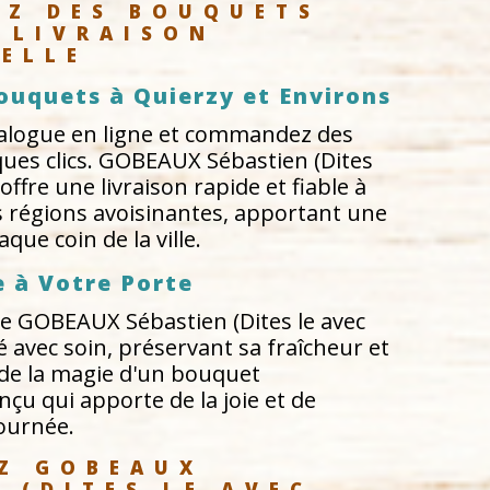
Z DES BOUQUETS 
 LIVRAISON 
ELLE
ouquets à Quierzy et Environs
talogue en ligne et commandez des
ues clics. GOBEAUX Sébastien (Dites
 offre une livraison rapide et fiable à
s régions avoisinantes, apportant une
que coin de la ville.
e à Votre Porte
 GOBEAUX Sébastien (Dites le avec
vré avec soin, préservant sa fraîcheur et
z de la magie d'un bouquet
u qui apporte de la joie et de
journée.
Z GOBEAUX 
 (DITES LE AVEC 