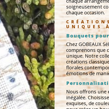
chaque arrangemen
soigneusement con
chaque occasion.
CRÉATION
UNIQUES 
Bouquets pour
Chez GOBEAUX Sébas
comprenons que 
unique. Notre coll
créations classiqu
florales contempo
émotions de maniè
Personnalisati
Nous offrons une 
inégalée. Choisis
exquises, de couleu