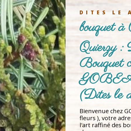
DITES LE 
bouquet à 
Quierzy : 
Bouquet c
GOBEAU
(Dites le a
Bienvenue chez GO
fleurs ), votre adr
l'art raffiné des