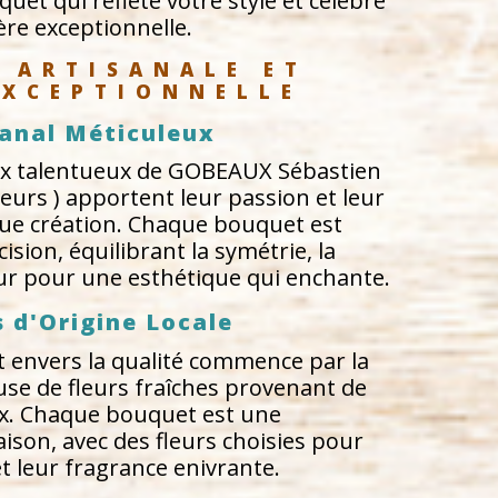
uet qui reflète votre style et célèbre
ère exceptionnelle.
 ARTISANALE ET 
EXCEPTIONNELLE
sanal Méticuleux
aux talentueux de GOBEAUX Sébastien
fleurs ) apportent leur passion et leur
que création. Chaque bouquet est
sion, équilibrant la symétrie, la
eur pour une esthétique qui enchante.
s d'Origine Locale
envers la qualité commence par la
use de fleurs fraîches provenant de
x. Chaque bouquet est une
aison, avec des fleurs choisies pour
et leur fragrance enivrante.