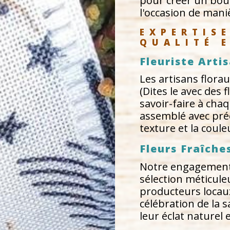
pour créer un bouq
l'occasion de mani
EXPERTISE
QUALITÉ 
Fleuriste Arti
Les artisans flor
(Dites le avec des 
savoir-faire à cha
assemblé avec préci
texture et la coul
Fleurs Fraîche
Notre engagement 
sélection méticule
producteurs locau
célébration de la s
leur éclat naturel 