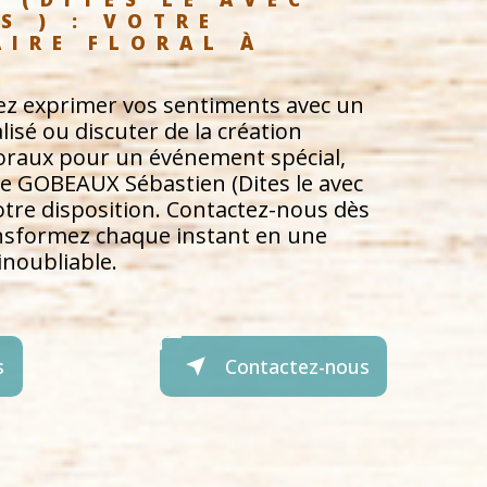
S ) : VOTRE 
AIRE FLORAL À 
ez exprimer vos sentiments avec un
sé ou discuter de la création
oraux pour un événement spécial,
de GOBEAUX Sébastien (Dites le avec
votre disposition. Contactez-nous dès
ansformez chaque instant en une
inoubliable.
s
Contactez-nous